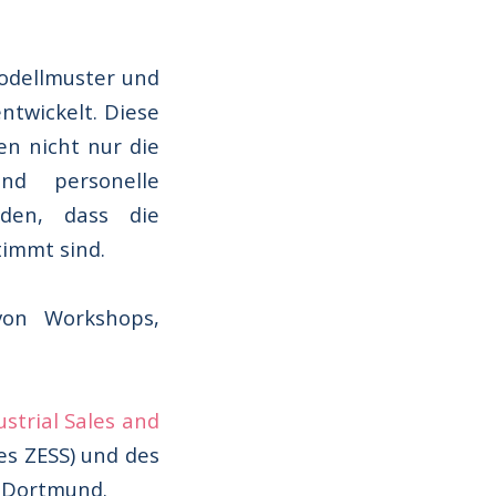
odellmuster und
ntwickelt. Diese
en nicht nur die
nd personelle
rden, dass die
timmt sind.
von Workshops,
ustrial Sales and
es ZESS) und des
t Dortmund.