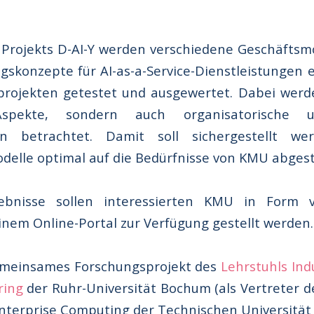
Projekts D-AI-Y werden verschiedene Geschäftsm
skonzepte für AI-as-a-Service-Dienstleistungen e
projekten getestet und ausgewertet. Dabei werd
Aspekte, sondern auch organisatorische u
en betrachtet. Damit soll sichergestellt we
delle optimal auf die Bedürfnisse von KMU abges
gebnisse sollen interessierten KMU in Form 
inem Online-Portal zur Verfügung gestellt werden.
gemeinsames Forschungsprojekt des
Lehrstuhls Ind
ring
der Ruhr-Universität Bochum (als Vertreter d
Enterprise Computing der Technischen Universitä