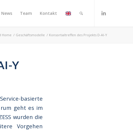
News
Team
Kontakt
ld Home
/
Geschäftsmodelle
/
Konsortialtreffen des Projekts D-AI-Y
AI-Y
vice-basierte
Darum geht es im
 ZESS wurden die
itere Vorgehen