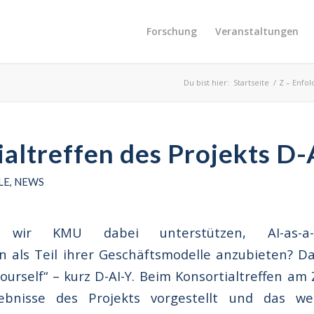
Forschung
Veranstaltungen
Du bist hier:
Startseite
/
Z – Enfo
altreffen des Projekts D-
LE
,
NEWS
ir KMU dabei unterstützen, AI-as-a-Ser
n als Teil ihrer Geschäftsmodelle anzubieten? 
Yourself“ – kurz D-AI-Y. Beim Konsortialtreffen am
gebnisse des Projekts vorgestellt und das we